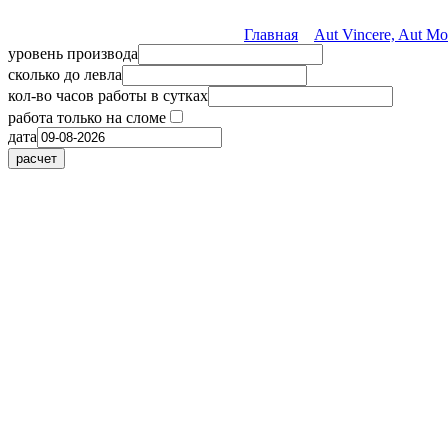
Главная
Aut Vincere, Aut Mo
уровень производа
сколько до левла
кол-во часов работы в сутках
работа только на сломе
дата